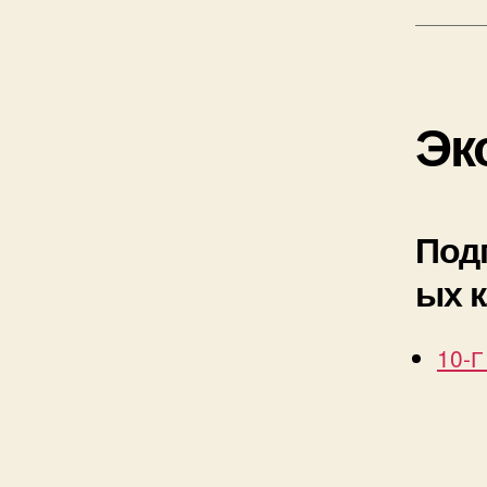
Эк
Подг
ых к
10-Г