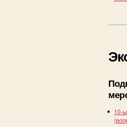
Эк
Под
мер
10-ы
(воп