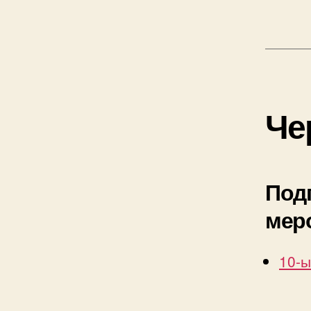
Че
Под
мер
10-ы