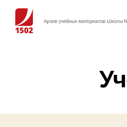
Архив учебных материалов Школы №
Сайт-
спутник
лицеиста
У